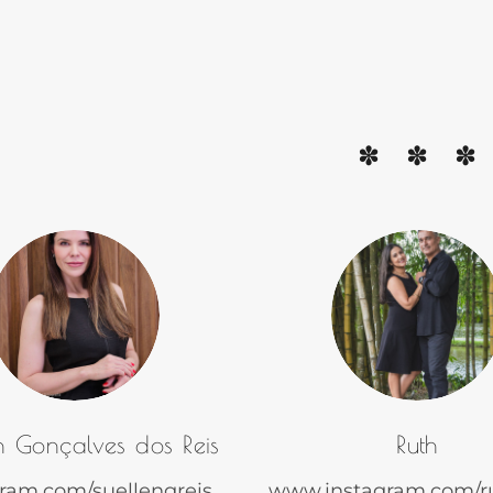
n Gonçalves dos Reis
Ruth
gram.com/suellengreis
www.instagram.com/r