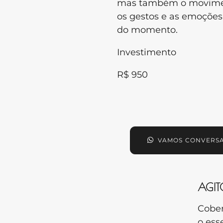
mas também o movime
os gestos e as emoções
do momento.
Investimento
R$ 950
VAMOS CONVERS
AGIT
Cober
o ess