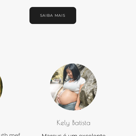
SAIBA MAIS
Kely Batista
uth.mef