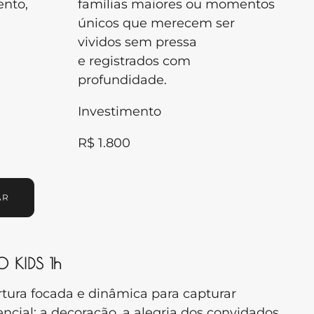
nto,
famílias maiores ou momentos
únicos que merecem ser
vividos sem pressa
e registrados com
profundidade.
Investimento
R$ 1.800
AR
O KIDS 1h
tura focada e dinâmica para capturar
encial: a decoração, a alegria dos convidados