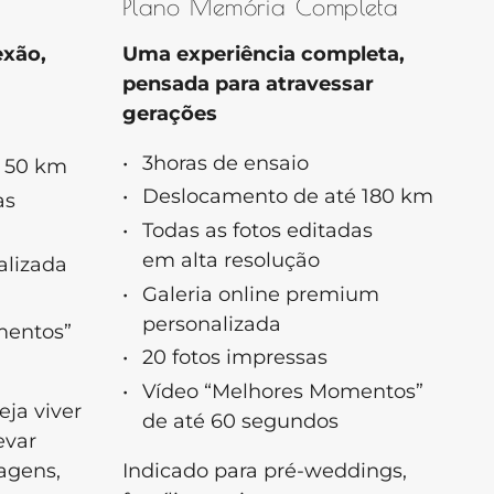
Plano Memória Completa
exão,
Uma experiência completa,
pensada para atravessar
gerações
3horas de ensaio
 50 km
Deslocamento de até 180 km
as
Todas as fotos editadas
em alta resolução
alizada
Galeria online premium
personalizada
mentos”
20 fotos impressas
Vídeo “Melhores Momentos”
eja viver
de até 60 segundos
evar
agens,
Indicado para pré-weddings,