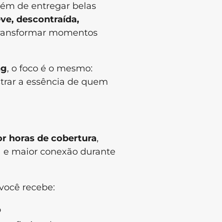
lém de entregar belas
eve, descontraída,
transformar momentos
ng
, o foco é o mesmo:
strar a essência de quem
or horas de cobertura
,
a e maior conexão durante
você recebe:
o