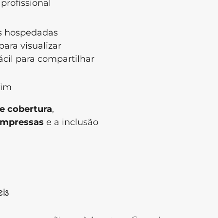
profissional
s hospedadas
ara visualizar
cil para compartilhar
.
fim
e cobertura
,
impressas
e a inclusão
veis