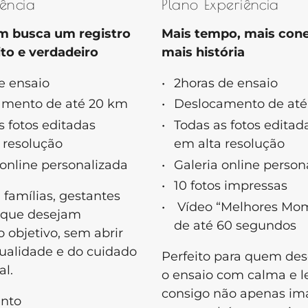
sência
Plano Experiência
m busca um registro
Mais tempo, mais con
ito e verdadeiro
mais história
de ensaio
2horas de ensaio
amento de até 20 km
Deslocamento de até
s fotos editadas
Todas as fotos editad
 resolução
em alta resolução
 online personalizada
Galeria online person
10 fotos impressas
 famílias, gestantes
Vídeo “Melhores Mo
s que desejam
de até 60 segundos
 objetivo, sem abrir
ualidade e do cuidado
Perfeito para quem des
al.
o ensaio com calma e l
consigo não apenas im
ento