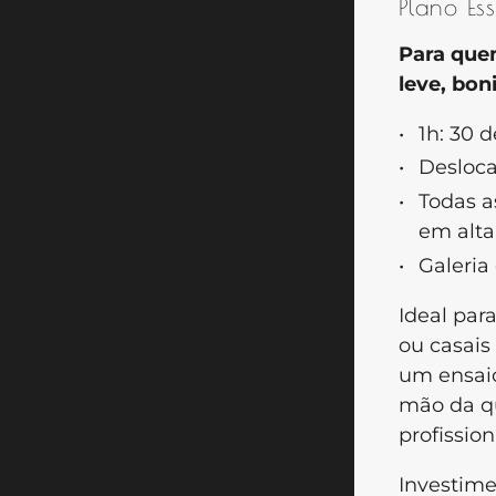
Plano Es
Para que
leve, bon
1h: 30 
Desloc
Todas a
em alta
Galeria
Ideal para
ou casai
um ensaio
mão da q
profission
Investim