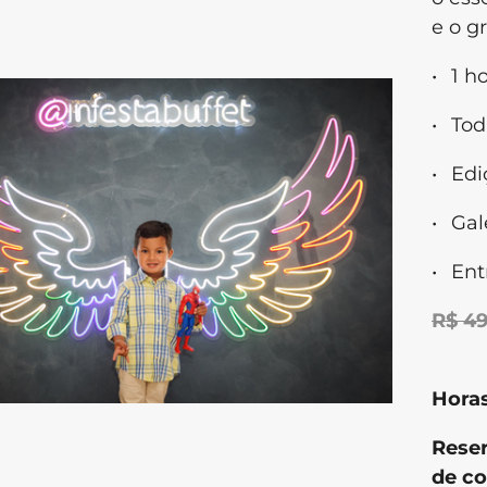
e o g
1 h
Tod
Edi
Gal
Ent
R$ 4
Horas
Reser
de co